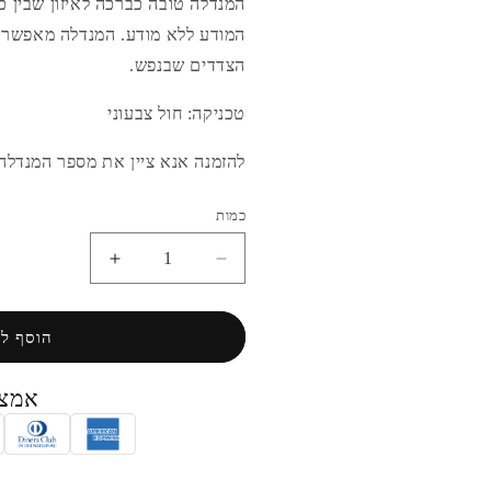
המנדלה טובה כברכה לאיזון שבין כו
המודע ללא מודע. המנדלה מאפשרת
הצדדים שבנפש.
טכניקה: חול צבעוני
להזמנה אנא ציין את מספר המנדלה: 19
כמות
הפחתת
הגדלת
כמות
כמות
לדרך
לדרך
המנדלה
המנדלה
הוסף ל
אמצע