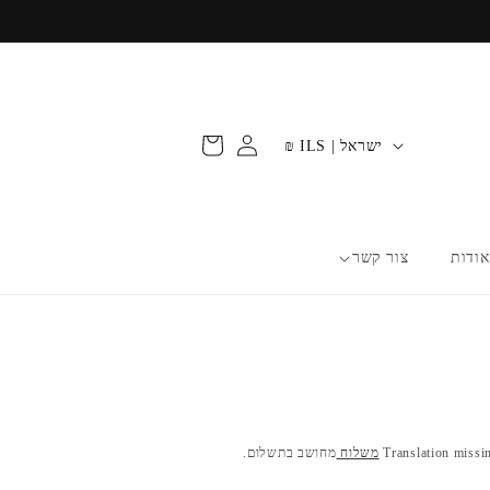
עגלת
מ
התחברות
ישראל | ILS ₪
קניות
ד
י
נ
אודות
צור קשר
ה
/
א
ז
ו
Translation missi
משלוח
מחושב בתשלום.
ר