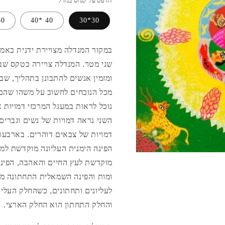
הדפס על קנווס בגודל
0*60
40 *40
30*30
במקור המנדלה מצויירת ידנית באמצ
שני מטר. המנדלה צויירה כטקס שב
ומזמין אנשים להתבונן בתהליך, שב
מכל הנוכחים לחשוב על משהו שהם 
נוכל לראות במעגל המרכזי דמויות א
השני נראה דמויות של נשים וגברי
דמויות של צבאים דוהרים. בארבעת
הפינה הימנית העליונה מוקדשת למ
מוקדשת לעץ החיים והאהבה, הפינ
ומות והפינה השמאלית התחתונה מו
לעליונים ותחתונים, כשהחלק העליו
והחלק התחתון הוא החלק הארצי.