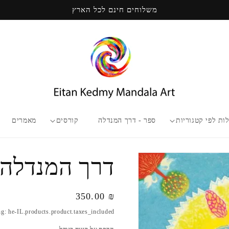
משלוחים חינם לכל הארץ
ות לפי קטגוריות
ספר - דרך המנדלה
קורסים
מאמרים
דרך המנדלה
₪ 350.00
מחיר
רגיל
ng: he-IL.products.product.taxes_included