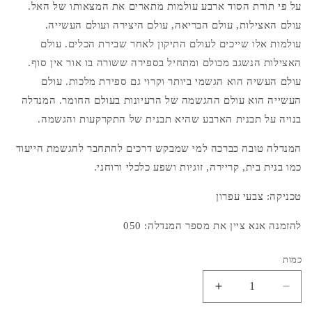
על פי תורת הסוד ארבע עולמות מתארים את המצאותו של האל.
עולם האצילות, עולם הבריאה, עולם היצירה ועולם העשייה.
עולמות אלו שייכים לעולם התיקון לאחר שבירת הכלים. עולם
האצילות הנשגב מכולם ומתחיל בספירה ששורה בו אור אין סוף.
עולם העשיה הוא הגשמי ביותר וקרוי גם ספירת מלכות. עולם
העשייה הוא עולם ההגשמה של הרעיונות בעולם החומר. המנדלה
בנויה על תבנית הארבע שהיא תבנית של התקרקעות והגשמה.
המנדלה טובה כברכה למי שמבקש דרכים להתחבר להגשמת הייעוד
כמו בנית בית, קריירה, זוגיות ושפע כלכלי ורוחני.
טכניקה: צבעי עפרון
להזמנה אנא ציין את מספר המנדלה: 050
כמות
הפחתת
הגדלת
כמות
כמות