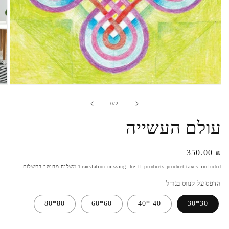
מתוך
0
/
2
עולם העשייה
₪ 350.00
מחיר
רגיל
Translation missing: he-IL.products.product.taxes_included
משלוח
מחושב בתשלום.
הדפס על קנווס בגודל
80*80
60*60
40 *40
30*30